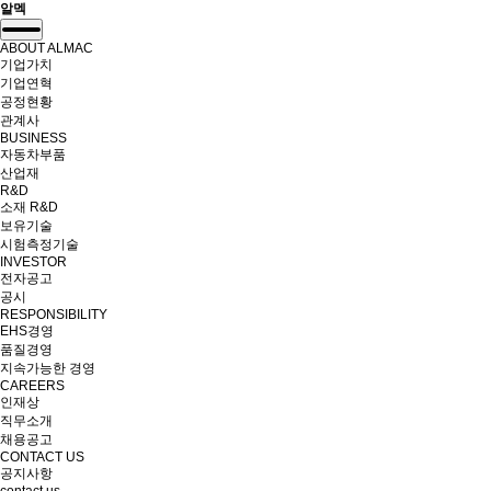
알멕
Toggle
navigation
ABOUT ALMAC
기업가치
기업연혁
공정현황
관계사
BUSINESS
자동차부품
산업재
R&D
소재 R&D
보유기술
시험측정기술
INVESTOR
전자공고
공시
RESPONSIBILITY
EHS경영
품질경영
지속가능한 경영
CAREERS
인재상
직무소개
채용공고
CONTACT US
공지사항